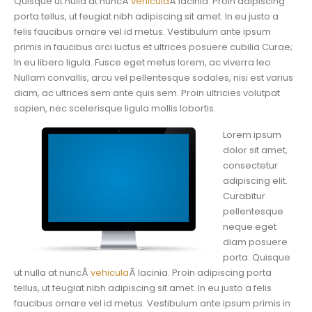
Quisque ut nulla at nuncÂ
vehicula
Â lacinia. Proin adipiscing
porta tellus, ut feugiat nibh adipiscing sit amet. In eu justo a
felis faucibus ornare vel id metus. Vestibulum ante ipsum
primis in faucibus orci luctus et ultrices posuere cubilia Curae;
In eu libero ligula. Fusce eget metus lorem, ac viverra leo.
Nullam convallis, arcu vel pellentesque sodales, nisi est varius
diam, ac ultrices sem ante quis sem. Proin ultricies volutpat
sapien, nec scelerisque ligula mollis lobortis.
Lorem ipsum
dolor sit amet,
consectetur
adipiscing elit.
Curabitur
pellentesque
neque eget
diam posuere
porta. Quisque
ut nulla at nuncÂ
vehicula
Â lacinia. Proin adipiscing porta
tellus, ut feugiat nibh adipiscing sit amet. In eu justo a felis
faucibus ornare vel id metus. Vestibulum ante ipsum primis in