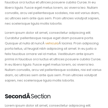
faucibus orci luctus et ultrices posuere cubilia Curae; In eu
libero ligula. Fusce eget metus lorem, ac viverra leo. Nullam
convallis, arcu vel pellentesque sodales, nisi est varius diam,
ac ultrices sem ante quis sem. Proin ultricies volutpat sapien,
nec scelerisque ligula mollis lobortis.
Lorem ipsum dolor sit amet, consectetur adipiscing elit.
Curabitur pellentesque neque eget diam posuere porta.
Quisque ut nulla at nuncÂ
vehicula
Â lacinia. Proin adipiscing
porta tellus, ut feugiat nibh adipiscing sit amet. In eu justo a
felis faucibus ornare vel id metus. Vestibulum ante ipsum
primis in faucibus orci luctus et ultrices posuere cubilia Curae;
In eu libero ligula. Fusce eget metus lorem, ac viverra leo.
Nullam convallis, arcu vel pellentesque sodales, nisi est varius
diam, ac ultrices sem ante quis sem. Proin ultricies volutpat
sapien, nec scelerisque ligula mollis lobortis.
Second
Â
Section
Lorem ipsum dolor sit amet, consectetur adipiscing elit.